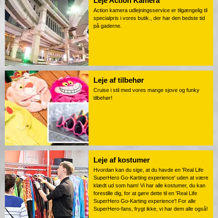
Leje Action Kamera
Action kamera udlejningsservice er tilgængelig til
specialpris i vores butik., der har den bedste tid
på gaderne.
Leje af tilbehør
Cruise i stil med vores mange sjove og funky
tilbehør!
Leje af kostumer
Hvordan kan du sige, at du havde en 'Real Life
SuperHero Go-Karting experience' uden at være
klædt ud som ham! Vi har alle kostumer, du kan
forestille dig, for at gøre dette til en 'Real Life
SuperHero Go-Karting experience'! For alle
SuperHero-fans, frygt ikke, vi har dem alle også!