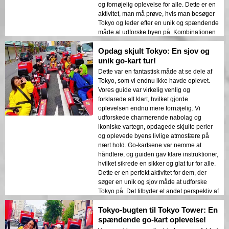
og fornøjelig oplevelse for alle. Dette er en
aktivitet, man må prøve, hvis man besøger
Tokyo og leder efter en unik og spændende
måde at udforske byen på. Kombinationen
af spændende karting, fantastiske udsigter
Opdag skjult Tokyo: En sjov og
og en sjov atmosfære gjorde dette til et
absolut højdepunkt på vores rejse. Vi
unik go-kart tur!
anbefaler varmt denne oplevelse til alle,
Dette var en fantastisk måde at se dele af
der søger et uforglemmeligt eventyr i Tokyo.
Tokyo, som vi endnu ikke havde oplevet.
Den livlige energi i byen kombineret med
Vores guide var virkelig venlig og
spændingen ved karting gjorde dette til en
forklarede alt klart, hvilket gjorde
virkelig unik og mindeværdig oplevelse. Vi
oplevelsen endnu mere fornøjelig. Vi
kommer helt sikkert tilbage!
udforskede charmerende nabolag og
ikoniske vartegn, opdagede skjulte perler
og oplevede byens livlige atmosfære på
nært hold. Go-kartsene var nemme at
håndtere, og guiden gav klare instruktioner,
hvilket sikrede en sikker og glat tur for alle.
Dette er en perfekt aktivitet for dem, der
søger en unik og sjov måde at udforske
Tokyo på. Det tilbyder et andet perspektiv af
byen, så du kan opdage skjulte perler og
Tokyo-bugten til Tokyo Tower: En
opleve den lokale kultur. Vi anbefaler varmt
denne tur til alle, der søger et
spændende go-kart oplevelse!
uforglemmeligt Tokyo-eventyr.