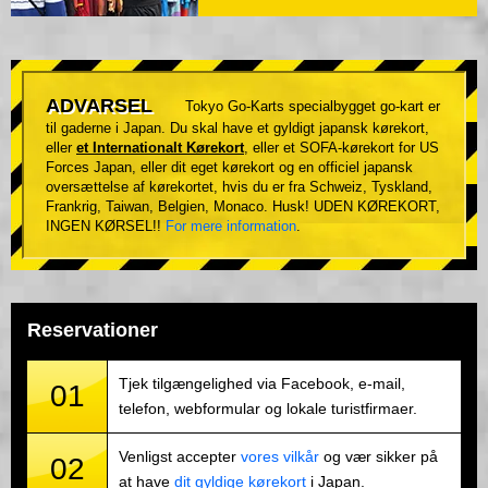
ADVARSEL
Tokyo Go-Karts specialbygget go-kart er
til gaderne i Japan. Du skal have et gyldigt japansk kørekort,
eller
et Internationalt Kørekort
, eller et SOFA-kørekort for US
Forces Japan, eller dit eget kørekort og en officiel japansk
oversættelse af kørekortet, hvis du er fra Schweiz, Tyskland,
Frankrig, Taiwan, Belgien, Monaco. Husk! UDEN KØREKORT,
INGEN KØRSEL!!
For mere information
.
Reservationer
Tjek tilgængelighed via Facebook, e-mail,
01
telefon, webformular og lokale turistfirmaer.
Venligst accepter
vores vilkår
og vær sikker på
02
at have
dit gyldige kørekort
i Japan.