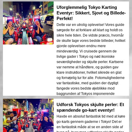
Uforglemmelig Tokyo Karting
Eventyr: Sikkert, Sjovt og Billede-
Perfekt!
Dette var en utrolig oplevelse! Vores guide
sørgede for at forklare alt klart og holdt os
sikre hele tiden. De vidste præcis, hvornår
de skulle tage vores bedste billeder, hvilket
gjorde oplevelsen endnu mere
mindeværdig. Vi cruisede gennem de
livlige gader i Tokyo og nød ikoniske
seværdigheder og skjulte perler. Kartsene
var nemme at håndtere, og guiden gav
klare instruktioner, hvilket sikrede en glat
og fornøjelig tur for alle. Fotomulighederne
var fantastiske, med guiden der dygtigt
fangede vores bedste øjeblikke mod
baggrunden af Tokyos imponerende
bybillede. Dette er en aktivitet, man skal
Udforsk Tokyos skjulte perler: Et
opleve, hvis man besøger Tokyo og ønsker
en unik og spændende måde at udforske
spændende go-kart eventyr!
byen på. Det er en perfekt blanding af
Havde en absolut fantastisk tid med at køre
eventyr, sightseeing og sjov, alt sammen
go-karts gennem gaderne i Tokyo! Det er
pakket ind i en sikker og velorganiseret tur.
en fantastisk måde at se en anden side af
Vi anbefaler varmt denne oplevelse til alle,