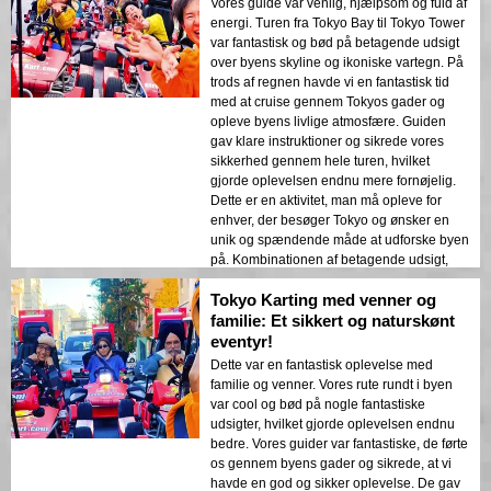
Vores guide var venlig, hjælpsom og fuld af
Kombinationen af ekspertvejledning,
energi. Turen fra Tokyo Bay til Tokyo Tower
betagende udsigt og spændende karting
var fantastisk og bød på betagende udsigt
gjorde dette til et absolut højdepunkt på
over byens skyline og ikoniske vartegn. På
vores rejse. Det er et must-do for alle, der
trods af regnen havde vi en fantastisk tid
søger et unikt og spændende eventyr i
med at cruise gennem Tokyos gader og
Tokyo.
opleve byens livlige atmosfære. Guiden
gav klare instruktioner og sikrede vores
sikkerhed gennem hele turen, hvilket
gjorde oplevelsen endnu mere fornøjelig.
Dette er en aktivitet, man må opleve for
enhver, der besøger Tokyo og ønsker en
unik og spændende måde at udforske byen
på. Kombinationen af betagende udsigt,
spændende go-karting og
Tokyo Karting med venner og
ekspertvejledning gjorde dette til en
uforglemmelig oplevelse. Vi anbefaler
familie: Et sikkert og naturskønt
varmt denne tur til alle, der søger et unikt
eventyr!
og spændende eventyr i Tokyo. At cruise fra
Dette var en fantastisk oplevelse med
Tokyo Bay til Tokyo Tower på en go-kart.
familie og venner. Vores rute rundt i byen
var cool og bød på nogle fantastiske
udsigter, hvilket gjorde oplevelsen endnu
bedre. Vores guider var fantastiske, de førte
os gennem byens gader og sikrede, at vi
havde en god og sikker oplevelse. De gav