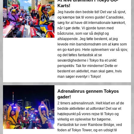
Karts!
Jeg havde den bedste tid! Det var så sjovt,
og kæmpe tak til vores guide! Canadiske,
sørg for at have dit internationale kørekort,
når I gør dette. Vi gjorde turen med
bådcruise, som var så dejligt og
afslappende. Jeg følte bestemt, at jeg
levede min barndomsdrøm om at køre som
en go-kart-pro. Hele oplevelsen var så sjov,
og det føltes fantastisk at se
seværdighederne i Tokyo fra et unikt
perspektiv. Tak for minderne! Dette er
bestemt en aktivitet, man skal gøre, hvis
man søger eventyr i Tokyo!
Adrenalinrus gennem Tokyos
gader!
2 timers adrenalinrush. Helt klart en af de
bedste aktiviteter at udforske! Det var et
højdepunkt på vores rejse til Tokyo og
virkelig en oplevelse for bøgerne.
Fantastisk tur over Rainbow Bridge, ved
foden af Tokyo Tower, og en udsigt til