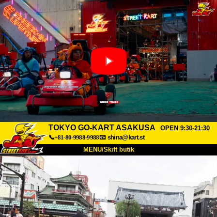
TOKYO GO-KART ASAKUSA
OPEN 9:30-21:30
📞+81-80-9988-9988
📧
shina@kart.st
MENU/Skift butik
TOP
Om
Specifikationer
Pris
Adgang
Stemme
FAQ