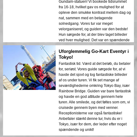
Gundam-statuen! Vi bookede tidsrummet
fra 16-18, hvilket gav os mulighed for at
opleve den smukke kontrast mellem dag og
nat, sammen med en betagende
solnedgang. Vores tur var meget
velorganiseret, og guiden var den bedste!
Hun sørgede for, at der blev taget billeder
ved hver mulighed. Det var en spændende
køretur på motorvejen og unik sightseeing,
Uforglemmelig Go-Kart Eventyr i
der bragte vores indre barn frem! Tak for en
så fantastisk oplevelse!
Tokyo!
Fantastisk tid. Værd at det beløb, du betaler
for, seriøst. Vores guide sørgede for, at vi
havde det sjovt og tog fantastiske billeder
af os under turen. Vi fik set mange af
seværdighederne omkring Tokyo Bay, især
Rainbow Bridge. Guiden var bare fantastisk
og havde en god attitude gennem hele
turen. Alle smilede, og det føltes som om, vi
cruisede gennem byen med venner.
Receptionisterne var også fantastiske!
Anbefaler stærkt denne tur, hvis du er i
Tokyo, især for dem, der leder efter noget
spændende og unikt!