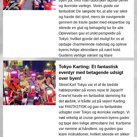
byen på, hvor man udforsker skjulte perler
der søger et uforglemmeligt eventyr i Tokyo.
og ikoniske vartegn. Vores guide var
Det er en fantastisk måde at opleve byen
fantastisk! De sørgede for, at alle var sikre
fra et unikt perspektiv og skabe varige
og havde det sjovt, mens de navigerede
minder. Kombinationen af
gennem de travle gader med ekspertise og
ekspertvejledning, betagende landskaber
sikrede en glat og behagelig tur for alle.
og spændende karting gjorde dette til et
Oplevelsen gav et unikt perspektiv på
absolut højdepunkt på vores rejse.
Tokyo, hvilket gjorde det muligt for os at
opdage charmerende nabolag og opleve
byens livlige atmosfære på nært hold.
Guidens venlige væsen og klare
instruktioner gjorde oplevelsen endnu
Tokyo Karting: Et fantastisk
mere fornøjelig. Hvis du kan lide at køre og
ønsker at udforske Tokyo på en sjov og
eventyr med betagende udsigt
spændende måde, kan jeg varmt anbefale
over byen!
at gøre dette. Det er en perfekt aktivitet for
Street Kart Tokyo var et af de bedste
eventyrlystne og dem, der søger en unik
højdepunkter på vores rejse til Japan!!!
sightseeingoplevelse. At cruise gennem
Crew'et havde en fantastisk stemning fra
byens gader på en go-kart er en
det øjeblik, vi trådte ud på vejen! Karting
uforglemmelig måde at opleve Tokyos
var FANTASTISK og gav os fantastiske
energi og charme på. Det er et must-do for
udsigter over Tokyo og ikoniske vartegn. Vi
alle, der søger et unikt og spændende
nød virkelig at cruise gennem byens gader
eventyr i Tokyo.
og tage den livlige atmosfære ind. Kartsene
var nemme at håndtere, og guiden gav
klare instruktioner, hvilket sikrede en sikker