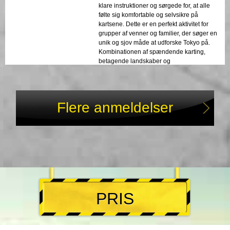
klare instruktioner og sørgede for, at alle
følte sig komfortable og selvsikre på
kartsene. Dette er en perfekt aktivitet for
grupper af venner og familier, der søger en
unik og sjov måde at udforske Tokyo på.
Kombinationen af spændende karting,
betagende landskaber og
ekspertvejledning gjorde dette til en
uforglemmelig oplevelse. Vi anbefaler
varmt denne tur til alle, der søger et unikt
og spændende eventyr i Tokyo. At cruise
Flere anmeldelser
gennem byen med venner og familie på
go-karts er en virkelig mindeværdig måde
at opleve Tokyos livlige atmosfære og
ikoniske vartegn på. Det er et must-do for
alle, der søger en sjov og unik
gruppeaktivitet i Tokyo.
PRIS