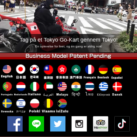
Virksomhed
Booking
Skift butik
Tokyo Shinagawa
Tokyo Akihabara#1
Tokyo Akihabara#2
Tokyo Shibuya
Tag på et Tokyo Go-Kart gennem Tokyo!
Tokyo Shibuya Annex
Tokyo Bay
En oplevelse for livet, og én gang er aldrig nok!
Tokyo Asakusa
Osaka
Okinawa