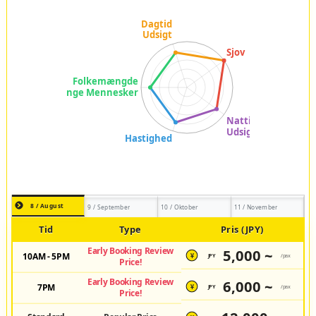
8 / August
9 / September
10 / Oktober
11 / November
Tid
Type
Pris (JPY)
Early Booking Review
5,000 ~
10AM - 5PM
JPY
/pax
¥
Price!
Early Booking Review
6,000 ~
7PM
JPY
/pax
¥
Price!