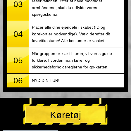
reservationen. Efter at have modtaget
03
armbåndene, skal du udfylde vores
spørgeskema.
Placer alle dine ejendele i skabet (ID og
04
kørekort er nødvendige). Vælg derefter dit
favoritkostume! Alle kostumer er vasket.
Når gruppen er klar til turen, vil vores guide
05
forklare, hvordan man kører og
sikkerhedsforholdsreglerne for go-karten.
06
NYD DIN TUR!
Køretøj