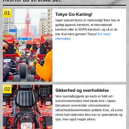
01
Tokyo Go-Karting!
Ingen speciel licens er nødvendig! Bare hav et
gyldigt japansk kørekort, et internationalt
kørekort eller et SOFA-kørekort, og så er du
klar til at køre gennem Tokyo!
For mere
information
02
Sikkerhed og overholdelse
Vore specialbyggede go-karts er fuldt ud i
overensstemmelse med lokale love i Japan.
Derudover overskrider virksomhedens
sikkerhedsbestemmelser politiets krav, så vores
street kart-oplevelse ikke kun er spændende og
sjov, men også meget sikker.