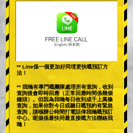
** Line係一個更加好同埋更快嘅預訂方
法！
** 我哋有專門嘅團隊處理所有查詢，收到
查詢後會即時回應（正常回應時間係幾個
鐘頭）。但因為我哋每日收到成千上萬條
查詢，如果你對今日或聽日嘅預約有緊急
查詢，請喺辦公時間打電話俾我哋嘅預訂
中心。呢個係最快同最直接嘅方法聯絡我
哋！