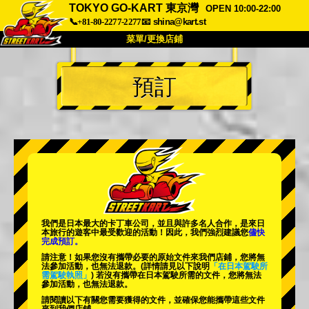
TOKYO GO-KART 東京灣
OPEN 10:00-22:00
📞+81-80-2277-2277
📧
shina@kart.st
菜單/更換店鋪
首頁
預訂
關於
規格
價格
交通方式
顧客聲音
常見問題
公司
預訂
更換店鋪
東京 品川 #1
東京 秋葉原 #1
東京 秋葉原 #2
東京 澀谷
我們是日本最大的卡丁車公司，並且與
許多名人
合作，是來日
東京 澀谷附店
東京灣
本旅行的遊客中
最受歡迎的活動
！因此，我們強烈建議您
儘快
完成預訂。
東京 淺草
大阪
請注意！如果您沒有攜帶必要的原始文件來我們店鋪，您將無
法參加活動，也無法退款。
(詳情請見以下說明
「在日本駕駛所
需駕駛執照」
) 若沒有攜帶在日本駕駛所需的文件，您將無法
沖繩
參加活動，也無法退款。
請閱讀以下有關您需要獲得的文件，並確保您能攜帶這些文件