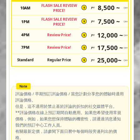
FLASH SALE REVIEW
8,500 ~
10AM
JPY
/pax
¥
PRICE!
FLASH SALE REVIEW
7,500 ~
1PM
JPY
/pax
¥
PRICE!
12,000 ~
4PM
Review Price!
JPY
/pax
¥
17,500 ~
7PM
Review Price!
JPY
/pax
¥
25,000~
Standard
Regular Price
JPY
/pax
¥
評論價格 / 早期預訂評論價格 / 當您計劃分享您的體驗時適用
評論價格。
但是，這不適用於禁止基於評論的折扣的社交媒體平台。
**評論價格在線上預訂期間自動應用。如果您希望使用常規
價格，例如，如果您想保持體驗的機密性，請通過消息通知
我們的預訂中心工作人員。
有關最新定價，請參閱下面日曆中每個時段旁邊列出的價
格。