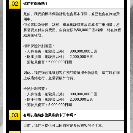
02
你們有保險嗎？
是的。我們的標準保險計劃包含基本保障，並已包含在旅遊費
用中。
但如果因為碰撞、刮擦、粗暴駕駛或事故造成卡丁車損壞，您
將需要支付自負費用。自負金額為50,000日圓/輛車，將在旅程
結束後收取。
標準保險計劃涵蓋：
・人身傷害（駕駛員以外）：800,000,000日圓
・財產損壞（駕駛員以外）：2,000,000日圓
・駕駛員傷害：5,000,000日圓
因此，我們強烈建議顧客在預訂時選擇全險計劃，這可以在網
上或店鋪進行，並需要額外付費。
全險計劃涵蓋：
・人身傷害（駕駛員以外）：800,000,000日圓
・財產損壞（駕駛員以外）：2,000,000日圓
・駕駛員傷害：5,000,000日圓
03
有可以容納多位乘客的卡丁車嗎？
目前，我們不提供可以同時容納多位乘客的卡丁車。