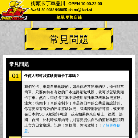
街頭卡丁車品川
OPEN 10:00-22:00
📞+81-80-9988-9988
📧
shina@kart.st
菜單/更換店鋪
首頁
常見問題
關於
規格
價格
交通方式
顧客聲音
常見問題
公司
預訂
常見問題
更換店鋪
01
任何人都可以駕駛街頭卡丁車嗎？
東京 品川 #1
東京 秋葉原 #1
我們的卡丁車是自動駕駛的，如果你經常開車的話，操作非常
簡單。只要你持有有效的日本道路駕駛執照，就可以駕駛街頭
東京 秋葉原 #2
東京 澀谷
卡丁車。然而，街頭卡丁車不能使用摩托車或機車執照駕駛。
東京 澀谷附店
東京灣
注意：街頭卡丁車的定制卡丁車是為日本的公共道路設計的。
你需要持有有效的日本駕駛執照，或國際駕駛許可證，或美軍
東京 淺草
大阪
在日本的SOFA駕駛許可證，或者如果你來自瑞士、德國、法
國、台灣、比利時或摩納哥，則需要提供自己的駕駛執照並附
沖繩
上官方日文翻譯。記住！無執照，無法駕駛！！
了解更多信
息
。