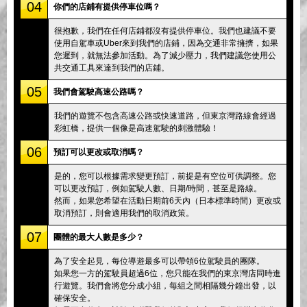
04
你們的店鋪有提供停車位嗎？
很抱歉，我們在任何店鋪都沒有提供停車位。我們也建議不要
使用自駕車或Uber來到我們的店鋪，因為交通非常擁擠，如果
您遲到，就無法參加活動。為了減少壓力，我們建議您使用公
共交通工具來達到我們的店鋪。
05
我們會駕駛高速公路嗎？
我們的遊覽不包含高速公路或快速道路，但東京灣路線會經過
彩虹橋，提供一個像是高速駕駛的刺激體驗！
06
預訂可以更改或取消嗎？
是的，您可以根據需求變更預訂，前提是有空位可供調整。您
可以更改預訂，例如駕駛人數、日期/時間，甚至是路線。
然而，如果您希望在活動日期前6天內（日本標準時間）更改或
取消預訂，則會適用我們的取消政策。
07
團體的最大人數是多少？
為了安全起見，每位導遊最多可以帶領6位駕駛員的團隊。
如果您一方的駕駛員超過6位，您只能在我們的東京灣店同時進
行遊覽。我們會將您分成小組，每組之間相隔幾分鐘出發，以
確保安全。