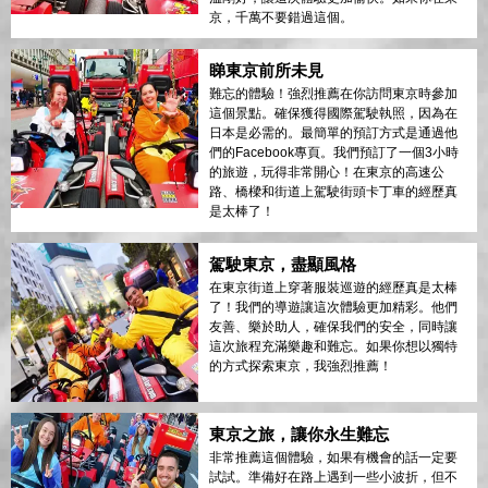
京，千萬不要錯過這個。
睇東京前所未見
難忘的體驗！強烈推薦在你訪問東京時參加
這個景點。確保獲得國際駕駛執照，因為在
日本是必需的。最簡單的預訂方式是通過他
們的Facebook專頁。我們預訂了一個3小時
的旅遊，玩得非常開心！在東京的高速公
路、橋樑和街道上駕駛街頭卡丁車的經歷真
是太棒了！
駕駛東京，盡顯風格
在東京街道上穿著服裝巡遊的經歷真是太棒
了！我們的導遊讓這次體驗更加精彩。他們
友善、樂於助人，確保我們的安全，同時讓
這次旅程充滿樂趣和難忘。如果你想以獨特
的方式探索東京，我強烈推薦！
東京之旅，讓你永生難忘
非常推薦這個體驗，如果有機會的話一定要
試試。準備好在路上遇到一些小波折，但不