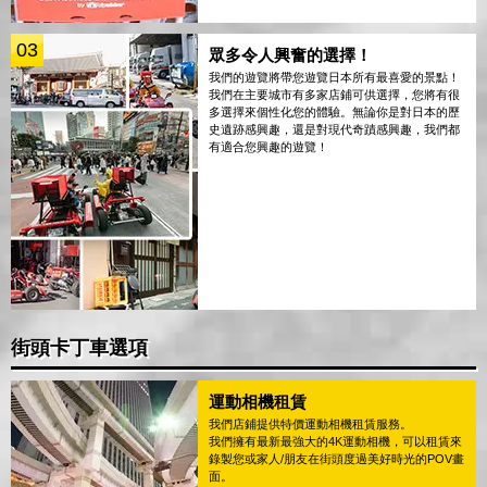
03
眾多令人興奮的選擇！
我們的遊覽將帶您遊覽日本所有最喜愛的景點！
我們在主要城市有多家店鋪可供選擇，您將有很
多選擇來個性化您的體驗。無論你是對日本的歷
史遺跡感興趣，還是對現代奇蹟感興趣，我們都
有適合您興趣的遊覽！
街頭卡丁車選項
運動相機租賃
我們店鋪提供特價運動相機租賃服務。
我們擁有最新最強大的4K運動相機，可以租賃來
錄製您或家人/朋友在街頭度過美好時光的POV畫
面。