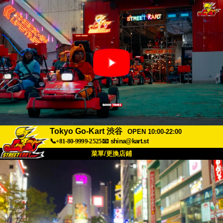
Tokyo Go-Kart 渋谷
OPEN 10:00-22:00
📞+81-80-9999-2525
📧
shina@kart.st
菜單/更換店鋪
首頁
關於
規格
價格
交通方式
顧客聲音
常見問題