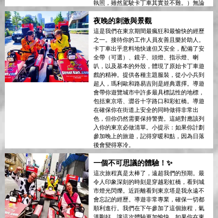
執照，雖然駕駛卡丁車其實並不難。）無論
你是第一次來東京還是當地的老手，這都是
夜晚的刺激與景觀
你不想錯過的體驗！
這是我們在東京期間最瘋狂和最愉快的經歷
之一。接待你的工作人員友善且樂於助人。
卡丁車出乎意料地快速但又安全，配備了安
全帶（可選）、鏡子、頭燈、指示燈、喇
叭，以及基本的外殼，體現了原始卡丁車遊
戲的精神。提供各種主題服裝，從小小兵到
超人，瑪利歐和路易吉則是經典選擇。導遊
會帶你遊覽城市中許多最具標誌性的地標，
包括東京塔、澀谷十字路口和彩虹橋。導遊
在確保你在街道上安全的同時做得非常出
色，但你仍然需要保持警覺。這絕對應該列
入你的東京必做清單。小提示：如果你計劃
參加晚上的旅遊，記得穿暖和點，因為日落
後會變得寒冷。
一個不可思議的體驗！✨
這次旅程真是太棒了，遠超我們的預期。最
令人印象深刻的時刻是穿越彩虹橋，看到城
市燈光閃爍。近距離看到東京塔是我永遠不
會忘記的經歷。導遊非常專業，確保一切都
順利進行。我們在下午參加了這個旅程，氣
溫剛好，讓這次體驗更加愉快。如果你在東