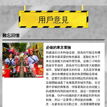
用戶意見
難忘回憶
必做的東京冒險
我建議在日本時做這個，因為你可能沒有機
會穿著你最喜愛的角色服裝，駕駛紅色卡丁
車在這個龐大的城市裡兜風。這條三小時的
路線非常值得，因為你可以看到更大範圍的
城市。駕駛穿越東京的街道，尤其是穿著服
裝，讓你有機會從全新的角度體驗這座城
市。從繁忙的澀谷街道到標誌性的彩虹橋，
這個體驗涵蓋了各種風景和城市亮點。在交
通中穿梭的興奮感，伴隨著風吹在你頭髮上
的感覺和四周的城市燈光，讓這一切變得更
加有趣。GoPro拍攝的影片會捕捉到所有的
刺激，所以一定要帶上帶頭盔的相機。（注
意：在參加這項活動之前，你需要國際駕駛