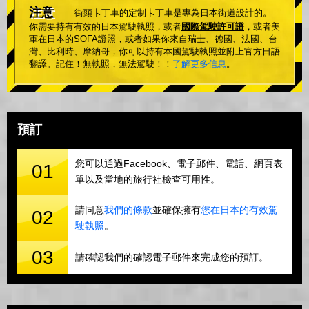
注意
街頭卡丁車的定制卡丁車是專為日本街道設計的。
你需要持有有效的日本駕駛執照，或者
國際駕駛許可證
，或者美
軍在日本的SOFA證照，或者如果你來自瑞士、德國、法國、台
灣、比利時、摩納哥，你可以持有本國駕駛執照並附上官方日語
翻譯。記住！無執照，無法駕駛！！
了解更多信息
。
預訂
您可以通過Facebook、電子郵件、電話、網頁表
01
單以及當地的旅行社檢查可用性。
請同意
我們的條款
並確保擁有
您在日本的有效駕
02
駛執照
。
03
請確認我們的確認電子郵件來完成您的預訂。