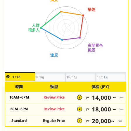
8 / 8月
9 / 9月
10 / 10月
11 / 11月
時間
類型
價格 (JPY)
14,000 ~
10AM - 6PM
Review Price
JPY
/pax
¥
18,000 ~
6PM - 8PM
Review Price
JPY
/pax
¥
20,000~
Standard
Regular Price
JPY
/pax
¥