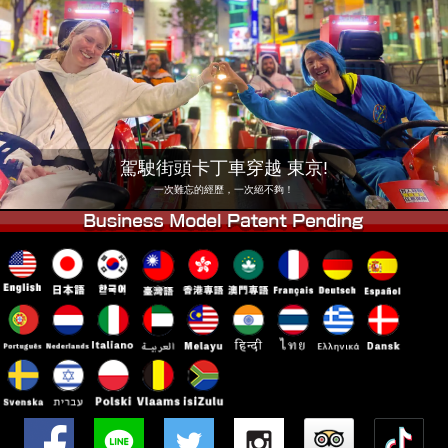
公司
預訂
更換店鋪
東京 品川 #1
東京 秋葉原 #1
東京 秋葉原 #2
東京 澀谷
東京 澀谷附店
東京灣
駕駛街頭卡丁車穿越 東京!
東京 淺草
大阪
一次難忘的經歷，一次絕不夠！
沖繩