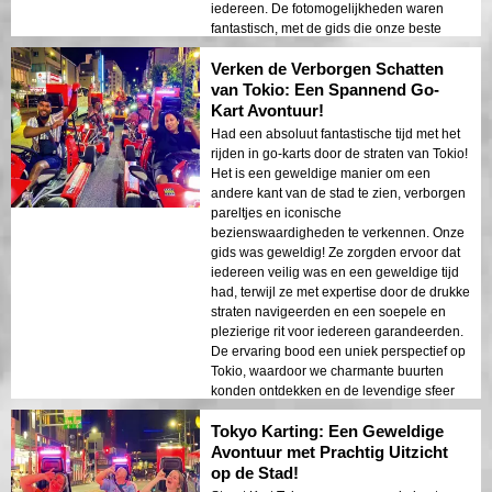
iedereen. De fotomogelijkheden waren
fantastisch, met de gids die onze beste
momenten vakkundig vastlegde tegen de
Verken de Verborgen Schatten
achtergrond van de prachtige skyline van
Tokio. Dit is een activiteit die je moet doen
van Tokio: Een Spannend Go-
voor iedereen die Tokio bezoekt en op
Kart Avontuur!
zoek is naar een unieke en spannende
Had een absoluut fantastische tijd met het
manier om de stad te verkennen. Het is een
rijden in go-karts door de straten van Tokio!
perfecte mix van avontuur, sightseeing en
Het is een geweldige manier om een
plezier, allemaal verpakt in een veilige en
andere kant van de stad te zien, verborgen
goed georganiseerde tour. We raden deze
pareltjes en iconische
ervaring ten zeerste aan voor iedereen die
bezienswaardigheden te verkennen. Onze
op zoek is naar een onvergetelijk avontuur
gids was geweldig! Ze zorgden ervoor dat
in Tokio. Het is een geweldige manier om
iedereen veilig was en een geweldige tijd
de stad vanuit een uniek perspectief te
had, terwijl ze met expertise door de drukke
ervaren en blijvende herinneringen te
straten navigeerden en een soepele en
creëren. De combinatie van deskundige
plezierige rit voor iedereen garandeerden.
begeleiding, adembenemende scenery en
De ervaring bood een uniek perspectief op
opwindend karten maakte dit tot een
Tokio, waardoor we charmante buurten
absoluut hoogtepunt van onze reis.
konden ontdekken en de levendige sfeer
van de stad van dichtbij konden ervaren.
Tokyo Karting: Een Geweldige
De vriendelijke houding van de gids en de
duidelijke instructies maakten de ervaring
Avontuur met Prachtig Uitzicht
nog aangenamer. Als je van rijden houdt en
op de Stad!
Tokio op een leuke en spannende manier