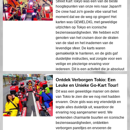
Street Kart Tokyo was een van de beste
wilt verkennen, raad ik dit ten zeerste aan.
hoogtepunten van onze reis naar Japan!!!
Het is een perfecte activiteit voor
De crew had zo'n goede vibe vanaf het
avontuurlijke zoekers en degenen die op
moment dat we de weg op gingen! Het
zoek zijn naar een unieke
karten was GEWELDIG, met geweldige
sightseeingervaring. Cruisen door de
uitzichten op Tokyo en iconische
straten van de stad in een go-kart is een
bezienswaardigheden. We hebben echt
onvergetelijke manier om de energie en
genoten van het cruisen door de straten
charme van Tokio te ervaren. Het is een
van de stad en het inademen van de
must-do voor iedereen die op zoek is naar
levendige sfeer. De karts waren
een unieke en spannende avontuur in
gemakkelijk te hanteren, en de gids gaf
Tokio.
duidelijke instructies, wat zorgde voor een
veilige en plezierige ervaring voor
iedereen. Dit is een activiteit die je absoluut
moet doen als je Tokyo bezoekt en op zoek
Ontdek Verborgen Tokio: Een
bent naar een unieke en spannende
manier om de stad te verkennen. De
Leuke en Unieke Go-Kart Tour!
combinatie van opwindend karten,
Dit was een geweldige manier om delen
adembenemende uitzichten en een leuke
van Tokio te zien die we nog niet hadden
sfeer maakte dit een absoluut hoogtepunt
ervaren. Onze gids was erg vriendelijk en
van onze reis. We raden deze ervaring ten
legde alles duidelijk uit, waardoor de
zeerste aan voor iedereen die op zoek is
ervaring nog aangenamer werd. We
naar een onvergetelijk avontuur in Tokyo.
verkenden charmante buurten en iconische
De levendige energie van de stad,
bezienswaardigheden, ontdekten
gecombineerd met de opwinding van het
verborgen pareltjes en ervoeren de