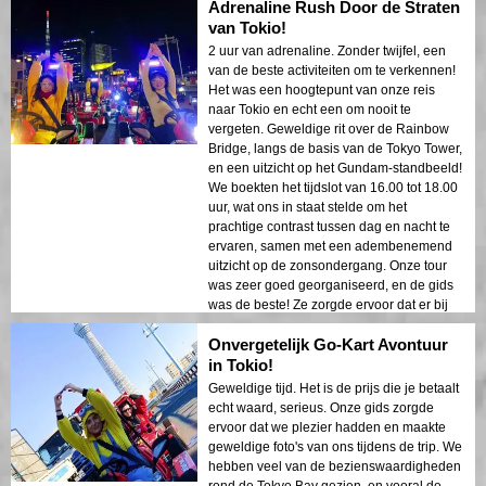
Adrenaline Rush Door de Straten
van Tokio!
2 uur van adrenaline. Zonder twijfel, een
van de beste activiteiten om te verkennen!
Het was een hoogtepunt van onze reis
naar Tokio en echt een om nooit te
vergeten. Geweldige rit over de Rainbow
Bridge, langs de basis van de Tokyo Tower,
en een uitzicht op het Gundam-standbeeld!
We boekten het tijdslot van 16.00 tot 18.00
uur, wat ons in staat stelde om het
prachtige contrast tussen dag en nacht te
ervaren, samen met een adembenemend
uitzicht op de zonsondergang. Onze tour
was zeer goed georganiseerd, en de gids
was de beste! Ze zorgde ervoor dat er bij
elke gelegenheid foto's werden gemaakt.
Onvergetelijk Go-Kart Avontuur
Het was een opwindende rit op de snelweg
en unieke bezienswaardigheden die ons
in Tokio!
innerlijke kind naar boven haalden!
Geweldige tijd. Het is de prijs die je betaalt
Bedankt voor zo'n geweldige ervaring!
echt waard, serieus. Onze gids zorgde
ervoor dat we plezier hadden en maakte
geweldige foto's van ons tijdens de trip. We
hebben veel van de bezienswaardigheden
rond de Tokyo Bay gezien, en vooral de