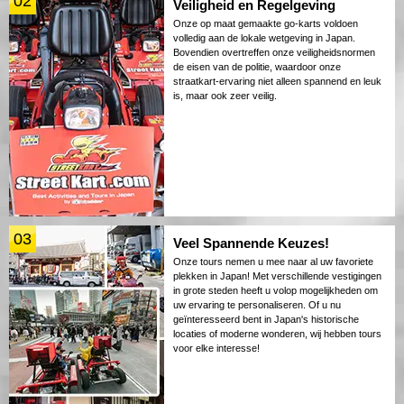
02
Veiligheid en Regelgeving
Onze op maat gemaakte go-karts voldoen
volledig aan de lokale wetgeving in Japan.
Bovendien overtreffen onze veiligheidsnormen
de eisen van de politie, waardoor onze
straatkart-ervaring niet alleen spannend en leuk
is, maar ook zeer veilig.
03
Veel Spannende Keuzes!
Onze tours nemen u mee naar al uw favoriete
plekken in Japan! Met verschillende vestigingen
in grote steden heeft u volop mogelijkheden om
uw ervaring te personaliseren. Of u nu
geïnteresseerd bent in Japan's historische
locaties of moderne wonderen, wij hebben tours
voor elke interesse!