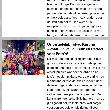
Rainbow Bridge. De gids was gewoon
geweldig en had een geweldige houding
gedurende de hele rit. Iedereen glimlachte,
en het voelde alsof we met vrienden door
de stad aan het cruisen waren. De
receptionisten waren ook geweldig! Ik raad
deze tour ten zeerste aan als je in Tokyo
bent, vooral voor degenen die op zoek zijn
naar iets spannends en unieks!
Onvergetelijk Tokyo Karting
Avontuur: Veilig, Leuk en Perfect
voor Foto's!
Dit was een ongelooflijke ervaring! Onze
gids zorgde ervoor dat alles duidelijk werd
uitgelegd en hield ons de hele tijd veilig. Ze
wisten precies wanneer ze onze beste
foto's moesten maken, wat de ervaring nog
memorabeler maakte. We cruiseden door
de levendige straten van Tokio, terwijl we
iconische bezienswaardigheden en
verborgen pareltjes in ons opnamen. De
karts waren gemakkelijk te hanteren, en de
gids gaf duidelijke instructies, wat zorgde
voor een soepele en plezierige rit voor