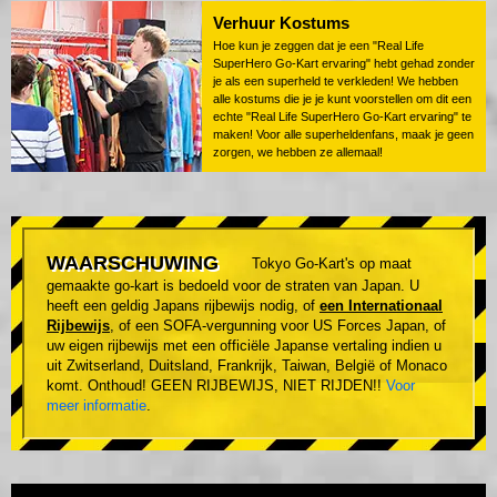
Verhuur Kostums
Hoe kun je zeggen dat je een "Real Life
SuperHero Go-Kart ervaring" hebt gehad zonder
je als een superheld te verkleden! We hebben
alle kostums die je je kunt voorstellen om dit een
echte "Real Life SuperHero Go-Kart ervaring" te
maken! Voor alle superheldenfans, maak je geen
zorgen, we hebben ze allemaal!
WAARSCHUWING
Tokyo Go-Kart's op maat
gemaakte go-kart is bedoeld voor de straten van Japan. U
heeft een geldig Japans rijbewijs nodig, of
een Internationaal
Rijbewijs
, of een SOFA-vergunning voor US Forces Japan, of
uw eigen rijbewijs met een officiële Japanse vertaling indien u
uit Zwitserland, Duitsland, Frankrijk, Taiwan, België of Monaco
komt. Onthoud! GEEN RIJBEWIJS, NIET RIJDEN!!
Voor
meer informatie
.