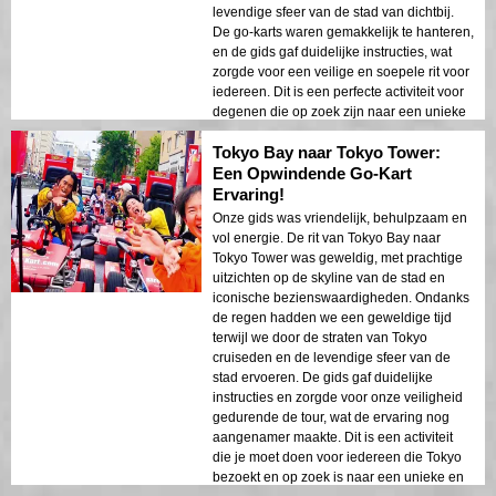
karten, maakte dit een werkelijk unieke en
levendige sfeer van de stad van dichtbij.
gedenkwaardige ervaring. We komen
De go-karts waren gemakkelijk te hanteren,
zeker terug!
en de gids gaf duidelijke instructies, wat
zorgde voor een veilige en soepele rit voor
iedereen. Dit is een perfecte activiteit voor
degenen die op zoek zijn naar een unieke
en leuke manier om Tokio te verkennen.
Tokyo Bay naar Tokyo Tower:
Het biedt een ander perspectief op de stad,
waardoor je verborgen pareltjes kunt
Een Opwindende Go-Kart
ontdekken en de lokale cultuur kunt
Ervaring!
ervaren. We raden deze tour ten zeerste
Onze gids was vriendelijk, behulpzaam en
aan voor iedereen die op zoek is naar een
vol energie. De rit van Tokyo Bay naar
onvergetelijk avontuur in Tokio. De
Tokyo Tower was geweldig, met prachtige
combinatie van deskundige begeleiding,
uitzichten op de skyline van de stad en
adembenemende uitzichten en opwindend
iconische bezienswaardigheden. Ondanks
karten maakte dit tot een absoluut
de regen hadden we een geweldige tijd
hoogtepunt van onze reis. Het is een must-
terwijl we door de straten van Tokyo
do voor iedereen die op zoek is naar een
cruiseden en de levendige sfeer van de
unieke en spannende avontuur in Tokio.
stad ervoeren. De gids gaf duidelijke
instructies en zorgde voor onze veiligheid
gedurende de tour, wat de ervaring nog
aangenamer maakte. Dit is een activiteit
die je moet doen voor iedereen die Tokyo
bezoekt en op zoek is naar een unieke en