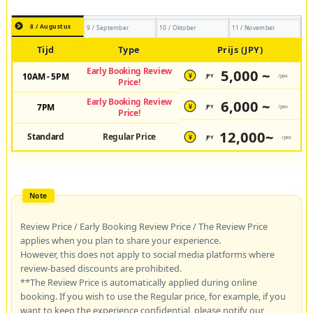
8 / Augustus
9 / September
10 / Oktober
11 / November
Tijd
Type
Prijs (JPY)
Early Booking Review
5,000 ~
10AM - 5PM
JPY
/pax
¥
Price!
Early Booking Review
6,000 ~
7PM
JPY
/pax
¥
Price!
12,000~
Standard
Regular Price
JPY
/pax
¥
Review Price / Early Booking Review Price / The Review Price
applies when you plan to share your experience.
However, this does not apply to social media platforms where
review-based discounts are prohibited.
**The Review Price is automatically applied during online
booking. If you wish to use the Regular price, for example, if you
want to keep the experience confidential, please notify our