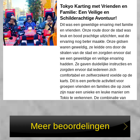
spannende manier om de stad te
Tokyo Karting met Vrienden en
verkennen. De combinatie van
adembenemende uitzichten, opwindend
Familie: Een Veilige en
karten en deskundige begeleiding maakte
Schilderachtige Avontuur!
dit een onvergetelijke ervaring. We raden
Dit was een geweldige ervaring met familie
deze tour ten zeerste aan voor iedereen
en vrienden. Onze route door de stad was
die op zoek is naar een unieke en
leuk en bood prachtige uitzichten, wat de
spannende avontuur in Tokyo. Cruisen van
ervaring nog beter maakte. Onze gidsen
Tokyo Bay naar Tokyo Tower op een go-
waren geweldig, ze leidde ons door de
kart.
straten van de stad en zorgden ervoor dat
we een geweldige en veilige ervaring
hadden. Ze gaven duidelijke instructies en
zorgden ervoor dat iedereen zich
comfortabel en zelfverzekerd voelde op de
karts. Dit is een perfecte activiteit voor
groepen vrienden en families die op zoek
zijn naar een unieke en leuke manier om
Tokio te verkennen. De combinatie van
spannende karting, adembenemende
scenery en deskundige begeleiding
maakte dit een onvergetelijke ervaring. We
raden deze tour ten zeerste aan voor
Meer beoordelingen
iedereen die op zoek is naar een unieke en
spannende avontuur in Tokio. Cruisen door
de stad met vrienden en familie op go-karts