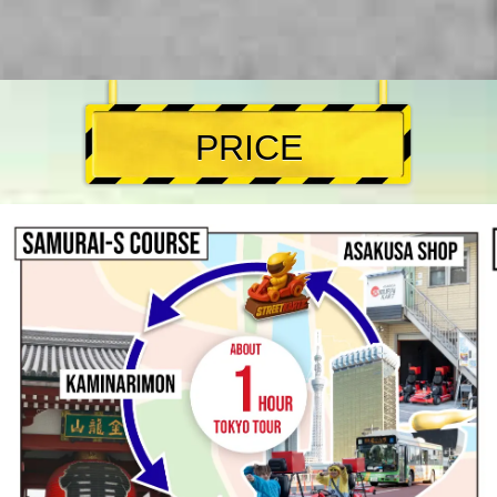
is een werkelijk memorabele manier om de
levendige sfeer en iconische
bezienswaardigheden van Tokio te
ervaren. Het is een must-do voor iedereen
die op zoek is naar een leuke en unieke
groepsactiviteit in Tokio.
PRICE