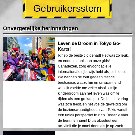
Gebruikersstem
Onvergetelijke herinneringen
Leven de Droom in Tokyo Go-
Karts!
Ik heb de beste tijd gehad! Het was zo leuk,
en enorme dank aan onze gids!
Canadezen, zorg ervoor dat je je
internationale rijbewijs hebt als je dit doet.
We hebben de tour gedaan met de
bootcruise, wat zo fijn en ontspannend
was. Ik voelde me zeker alsof ik mijn
kinderdroom aan het leven was om te
rijden als een go-kart pro. De hele ervaring
was zo'n feest, en het voelde geweldig om
de bezienswaardigheden van Tokio vanuit
een uniek perspectief te zien. Bedankt voor
de herinneringen! Dit is absoluut een
activiteit die je moet doen als je op zoek
bent naar avontuur in Tokio!