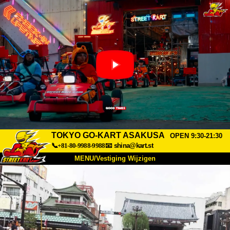
TOKYO GO-KART ASAKUSA
OPEN 9:30-21:30
📞+81-80-9988-9988
📧
shina@kart.st
MENU/Vestiging Wijzigen
TOP
Over Ons
Specificaties
Prijs
Bereikbaarheid
Reviews
Veelgestelde Vragen