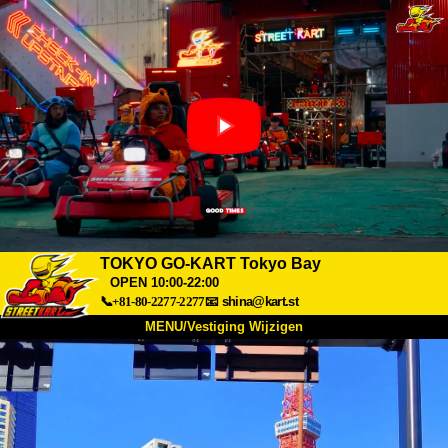
TOKYO GO-KART Tokyo Bay
OPEN 10:00-22:00
📞+81-80-2277-2277
📧
shina@kart.st
MENU/Vestiging Wijzigen
TOP
Over Ons
Specificaties
Prijs
Bereikbaarheid
Reviews
Veelgestelde Vragen