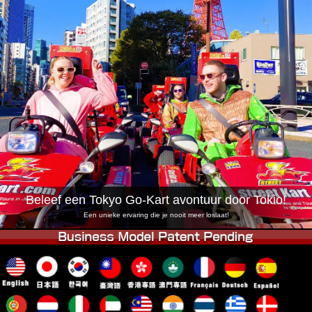
Bedrijf
Reserveren
Vestiging Wijzigen
Tokio Shinagawa
Tokio Akihabara#1
Tokio Akihabara#2
Tokio Shibuya
Tokio Shibuya Annex
Tokio Baai
Tokio Asakusa
Osaka
Okinawa
Beleef een Tokyo Go-Kart avontuur door Tokio!
Een unieke ervaring die je nooit meer loslaat!