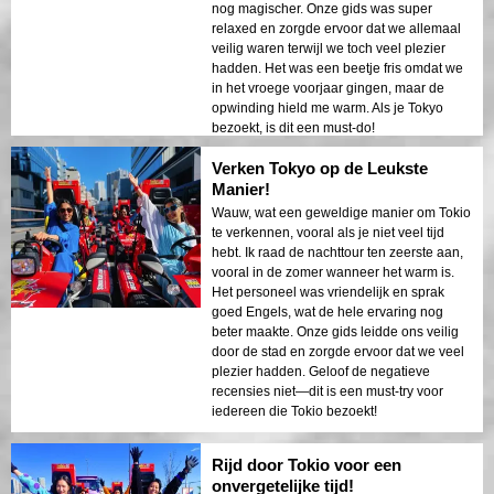
nog magischer. Onze gids was super
relaxed en zorgde ervoor dat we allemaal
veilig waren terwijl we toch veel plezier
hadden. Het was een beetje fris omdat we
in het vroege voorjaar gingen, maar de
opwinding hield me warm. Als je Tokyo
bezoekt, is dit een must-do!
Verken Tokyo op de Leukste
Manier!
Wauw, wat een geweldige manier om Tokio
te verkennen, vooral als je niet veel tijd
hebt. Ik raad de nachttour ten zeerste aan,
vooral in de zomer wanneer het warm is.
Het personeel was vriendelijk en sprak
goed Engels, wat de hele ervaring nog
beter maakte. Onze gids leidde ons veilig
door de stad en zorgde ervoor dat we veel
plezier hadden. Geloof de negatieve
recensies niet—dit is een must-try voor
iedereen die Tokio bezoekt!
Rijd door Tokio voor een
onvergetelijke tijd!