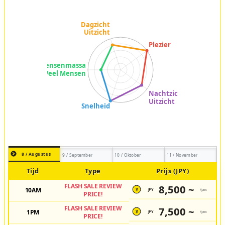
8 / Augustus
9 / September
10 / Oktober
11 / November
Tijd
Type
Prijs (JPY)
FLASH SALE REVIEW
8,500 ~
10AM
JPY
/pax
¥
PRICE!
FLASH SALE REVIEW
7,500 ~
1PM
JPY
/pax
¥
PRICE!