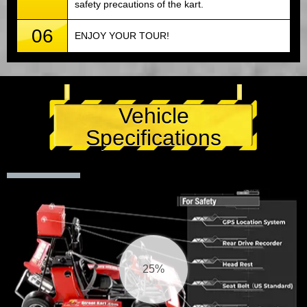
safety precautions of the kart.
06
ENJOY YOUR TOUR!
Vehicle
Specifications
26%