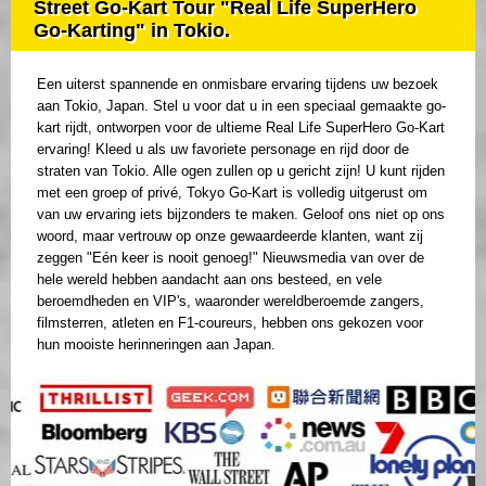
Street Go-Kart Tour "Real Life SuperHero
Go-Karting" in Tokio.
Een uiterst spannende en onmisbare ervaring tijdens uw bezoek
aan Tokio, Japan. Stel u voor dat u in een speciaal gemaakte go-
kart rijdt, ontworpen voor de ultieme Real Life SuperHero Go-Kart
ervaring! Kleed u als uw favoriete personage en rijd door de
straten van Tokio. Alle ogen zullen op u gericht zijn! U kunt rijden
met een groep of privé, Tokyo Go-Kart is volledig uitgerust om
van uw ervaring iets bijzonders te maken. Geloof ons niet op ons
woord, maar vertrouw op onze gewaardeerde klanten, want zij
zeggen "Eén keer is nooit genoeg!" Nieuwsmedia van over de
hele wereld hebben aandacht aan ons besteed, en vele
beroemdheden en VIP's, waaronder wereldberoemde zangers,
filmsterren, atleten en F1-coureurs, hebben ons gekozen voor
hun mooiste herinneringen aan Japan.