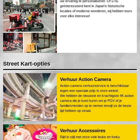
uw ervaring te personaliseren. Of u nu
geïnteresseerd bent in Japan's historische
locaties of moderne wonderen, wij hebben tours
voor elke interesse!
Street Kart-opties
Verhuur Action Camera
Action camera verhuurservice is beschikbaar
tegen een speciale prijs in onze winkel.
We hebben de nieuwste en krachtigste 4K action
camera die je kunt huren om je POV of je
familie/vrienden op te nemen terwijl ze de beste
tijd hebben op straat.
Verhuur Accessoires
Rijd in stijl met onze vele leuke en funky