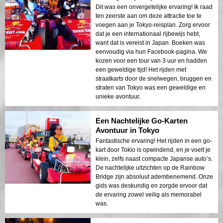
Dit was een onvergetelijke ervaring! Ik raad
ten zeerste aan om deze attractie toe te
voegen aan je Tokyo-reisplan. Zorg ervoor
dat je een internationaal rijbewijs hebt,
want dat is vereist in Japan. Boeken was
eenvoudig via hun Facebook-pagina. We
kozen voor een tour van 3 uur en hadden
een geweldige tijd! Het rijden met
straatkarts door de snelwegen, bruggen en
straten van Tokyo was een geweldige en
unieke avontuur.
Een Nachtelijke Go-Karten
Avontuur in Tokyo
Fantastische ervaring! Het rijden in een go-
kart door Tokio is opwindend, en je voelt je
klein, zelfs naast compacte Japanse auto’s.
De nachtelijke uitzichten op de Rainbow
Bridge zijn absoluut adembenemend. Onze
gids was deskundig en zorgde ervoor dat
de ervaring zowel veilig als memorabel
was.