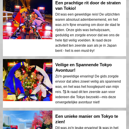
Een prachtige rit door de straten
van Tokio!
Dit was een geweldige reis! De uitzichten
waren absoluut adembenemend, en het
was zo'n fijne ervaring om door de stad te
rijden. Onze gids was behulpzaam,
geduldig en zorgde ervoor dat we ons de
hele tijd veilig voelden. Ik raad deze
activiteit ten zeerste aan als je in Japan
bent - het is een must-try!
Veilige en Spannende Tokyo
Avontuur!
Zo'n geweldige ervaring! De gids zorgde
ervoor dat alles zowel veilig als spannend
was, en het was het hoogtepunt van mijn
reis. 🥰 Ik raad dit ten zeerste aan voor
iedereen die Tokyo bezoekt—mis deze
onvergetelijke avontuur niet!
Een unieke manier om Tokyo te
zien!
Dit was zo'n leuke ervaring! Ik was in het