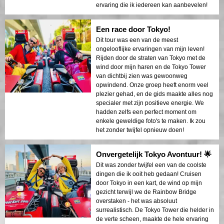
ervaring die ik iedereen kan aanbevelen!
Een race door Tokyo!
Dit tour was een van de meest
ongelooflijke ervaringen van mijn leven!
Rijden door de straten van Tokyo met de
wind door mijn haren en de Tokyo Tower
van dichtbij zien was gewoonweg
opwindend. Onze groep heeft enorm veel
plezier gehad, en de gids maakte alles nog
specialer met zijn positieve energie. We
hadden zelfs een perfect moment om
enkele geweldige foto's te maken. Ik zou
het zonder twijfel opnieuw doen!
Onvergetelijk Tokyo Avontuur! 🌟
Dit was zonder twijfel een van de coolste
dingen die ik ooit heb gedaan! Cruisen
door Tokyo in een kart, de wind op mijn
gezicht terwijl we de Rainbow Bridge
overstaken - het was absoluut
surrealistisch. De Tokyo Tower die helder in
de verte scheen, maakte de hele ervaring