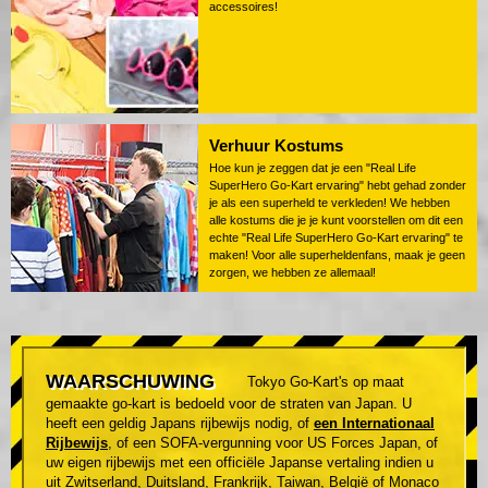
accessoires!
Verhuur Kostums
Hoe kun je zeggen dat je een "Real Life
SuperHero Go-Kart ervaring" hebt gehad zonder
je als een superheld te verkleden! We hebben
alle kostums die je je kunt voorstellen om dit een
echte "Real Life SuperHero Go-Kart ervaring" te
maken! Voor alle superheldenfans, maak je geen
zorgen, we hebben ze allemaal!
WAARSCHUWING
Tokyo Go-Kart's op maat
gemaakte go-kart is bedoeld voor de straten van Japan. U
heeft een geldig Japans rijbewijs nodig, of
een Internationaal
Rijbewijs
, of een SOFA-vergunning voor US Forces Japan, of
uw eigen rijbewijs met een officiële Japanse vertaling indien u
uit Zwitserland, Duitsland, Frankrijk, Taiwan, België of Monaco