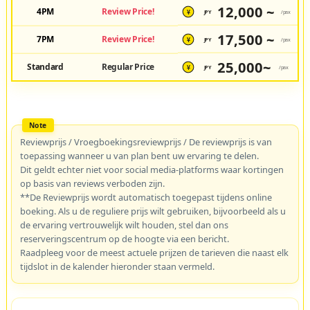
12,000 ~
4PM
Review Price!
JPY
/pax
¥
17,500 ~
7PM
Review Price!
JPY
/pax
¥
25,000~
Standard
Regular Price
JPY
/pax
¥
Reviewprijs / Vroegboekingsreviewprijs / De reviewprijs is van
toepassing wanneer u van plan bent uw ervaring te delen.
Dit geldt echter niet voor social media-platforms waar kortingen
op basis van reviews verboden zijn.
**De Reviewprijs wordt automatisch toegepast tijdens online
boeking. Als u de reguliere prijs wilt gebruiken, bijvoorbeeld als u
de ervaring vertrouwelijk wilt houden, stel dan ons
reserveringscentrum op de hoogte via een bericht.
Raadpleeg voor de meest actuele prijzen de tarieven die naast elk
tijdslot in de kalender hieronder staan vermeld.